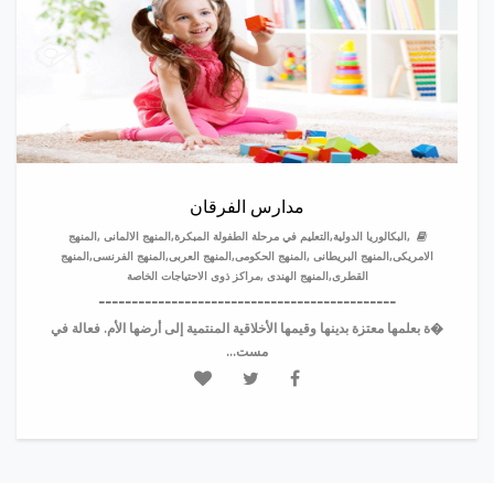
مدارس الفرقان
,البكالوريا الدولية,التعليم في مرحلة الطفولة المبكرة,المنهج الالمانى ,المنهج
الامريكى,المنهج البريطانى ,المنهج الحكومى,المنهج العربى,المنهج الفرنسى,المنهج
القطرى,المنهج الهندى ,مراكز ذوى الاحتياجات الخاصة
---------------------------------------------
�ة بعلمها معتزة بدينها وقيمها الأخلاقية المنتمية إلى أرضها الأم. فعالة في
مست...