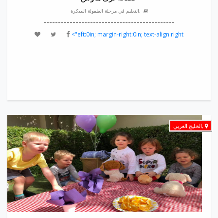
,التعليم في مرحلة الطفولة المبكرة
---------------------------------------------
eft:0in; margin-right:0in; text-align:right">
,الخليج الغربي