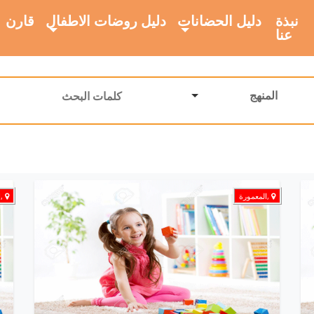
نبذة
دليل الحضانات
دليل روضات الاطفال
قارن
عنا
المنهج
,المعمورة
,ا