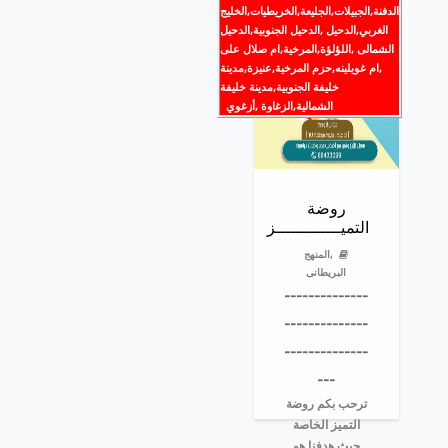
الدفنة,الجبيلات,الجليعة,الخريطيات,الخليج
الغربي,الدحيل ,الدحيل الجنوبية,الدحيل
الشمالى ,اللؤلؤة,المرخية,ام صلال على
,ام غويلينه,حزم المرخية,عنيزة,مدينة
خليفة الجنوبية,مدينة خليفة
الشمالية,الزغاوة ,أزغوي
روضة
التميـــــــــــــز
,المنهج
البريطانى
--------------
--------------
--------------
---
ترحب بكم روضة
التميز الخاصة
حيث هدفنا هو