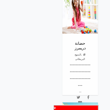
هارموني
...
حضانة
دريمرز
,المنهج
البريطانى
--------------
--------------
--------------
---
...