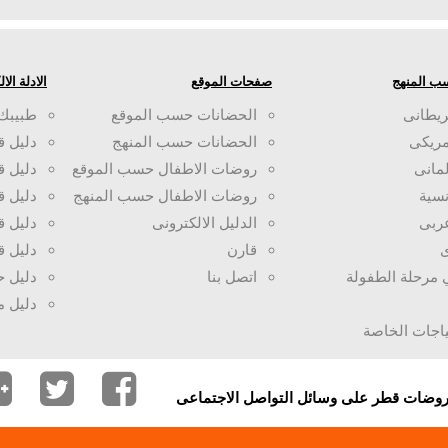
ب المنهج
صفحات الموقع
الادلة الا
ريطانى
الحضانات حسب الموقع
طبيبك
مريكى
الحضانات حسب المنهج
دليل ق
لمانى
روضات الاطفال حسب الموقع
دليل 
سية
روضات الاطفال حسب المنهج
دليل ق
ربى
الدليل الالكترونى
دليل ق
ى
قارن
دليل ق
ي مرحلة الطفولة
اتصل بنا
دليل 
دليل 
ياجات الخاصة
وروضات قطر على وسائل التواصل الاجتماعى