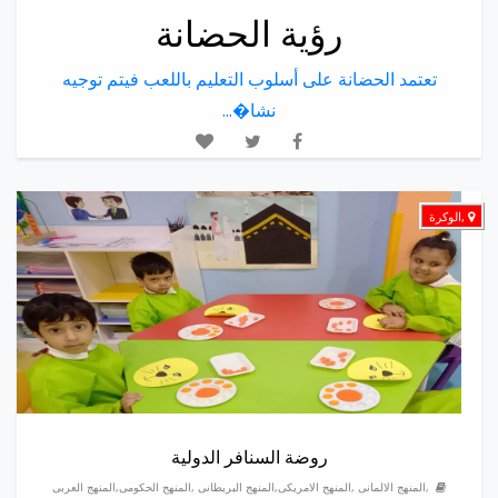
رؤية الحضانة
تعتمد الحضانة على أسلوب التعليم باللعب فيتم توجيه
نشا�...
,الوكرة
روضة السنافر الدولية
,المنهج الالمانى ,المنهج الامريكى,المنهج البريطانى ,المنهج الحكومى,المنهج العربى