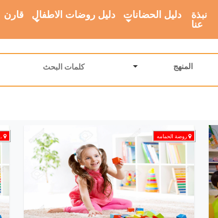
نبذة
دليل الحضانات
دليل روضات الاطفال
قارن
عنا
المنهج
روضة الحمامه
,ا