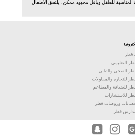
لمناسبة للطفل وبأقل مجهود ممكن . يلتحق الأطفال
لكترونية
 قطر
طر التعليمى
قطر الصحى والطبى
طر للتجارة والمقاولات
طر للضيافة والمطاعم
طر للاستشارات
حضانات وروضات قطر
مدارس قطر