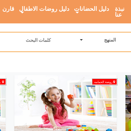
نبذة
دليل الحضانات
دليل روضات الاطفال
قارن
عنا
المنهج
روضة الحمامه
,ا