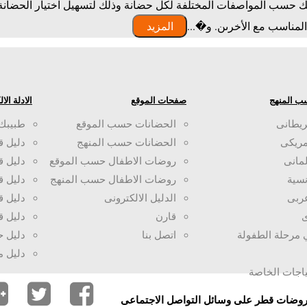
حسب المواصفات المختلفة لكل حضانة وذلك لتسهيل اختيار الحضانة ا
لمناسب مع الأخرىن. و�...
المزيد
ب المنهج
صفحات الموقع
الادلة الا
ريطانى
الحضانات حسب الموقع
طبيبك
مريكى
الحضانات حسب المنهج
دليل ق
لمانى
روضات الاطفال حسب الموقع
دليل 
سية
روضات الاطفال حسب المنهج
دليل ق
ربى
الدليل الالكترونى
دليل ق
ى
قارن
دليل ق
ي مرحلة الطفولة
اتصل بنا
دليل 
دليل 
ياجات الخاصة
وروضات قطر على وسائل التواصل الاجتماعى