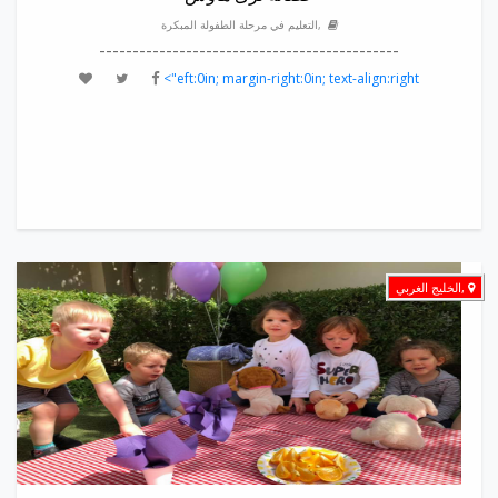
,التعليم في مرحلة الطفولة المبكرة
---------------------------------------------
eft:0in; margin-right:0in; text-align:right">
,الخليج الغربي