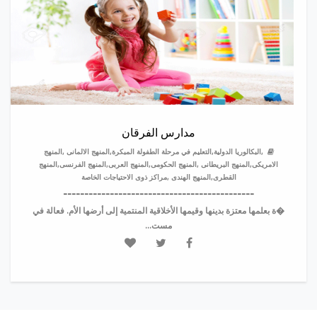
مدارس الفرقان
,البكالوريا الدولية,التعليم في مرحلة الطفولة المبكرة,المنهج الالمانى ,المنهج
الامريكى,المنهج البريطانى ,المنهج الحكومى,المنهج العربى,المنهج الفرنسى,المنهج
القطرى,المنهج الهندى ,مراكز ذوى الاحتياجات الخاصة
---------------------------------------------
�ة بعلمها معتزة بدينها وقيمها الأخلاقية المنتمية إلى أرضها الأم. فعالة في
مست...