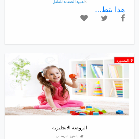
>
اهمية الحضانة للطفل
هذا يتط...
,المعمورة
الروضة الانجليزية
,المنهج البريطانى