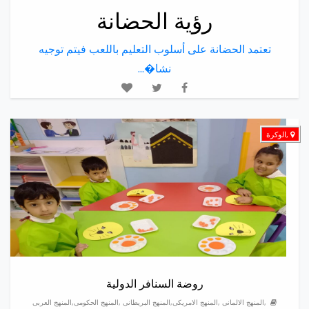
رؤية الحضانة
تعتمد الحضانة على أسلوب التعليم باللعب فيتم توجيه
نشا�...
,الوكرة
روضة السنافر الدولية
,المنهج الالمانى ,المنهج الامريكى,المنهج البريطانى ,المنهج الحكومى,المنهج العربى