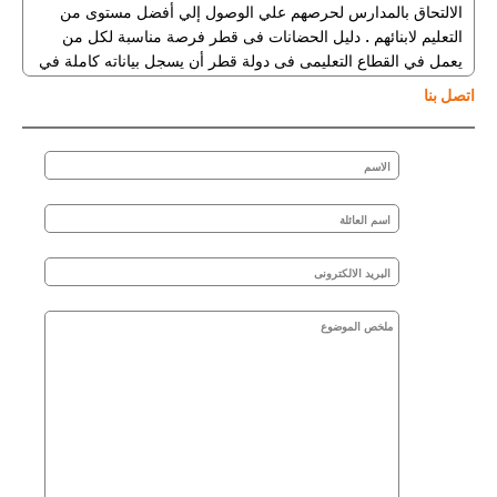
الالتحاق بالمدارس لحرصهم علي الوصول إلي أفضل مستوى من
التعليم لابنائهم . دليل الحضانات فى قطر فرصة مناسبة لكل من
يعمل في القطاع التعليمى فى دولة قطر أن يسجل بياناته كاملة في
القسم المناسب للوصول في نهاية الأمر إلي المواطنين و المقيمين
اتصل بنا
في دولة قطر. الأباء المهتمين بالتعليم عندما يأتون حديثا لدولة قطر
أو ينتقلون من مكان لأخر في قطر سوف يجدون في دليل الحضانات
فى قطر ما يناسبهم وما يحيط بمنطقتهم من دور
الحضانات
والروضات وكل ما يهمهم . وبالإضافة إلي النسخة المطبوعة من دليل
حضانات وروضات قطر . يوجد أيضا
الموقع
حيث يمكن للزائر أن
يحصل على كافة المعلومات المتعلقة بالحضانات والروضات فى
قطر . بالاضافة الى تطبيقات الهاتف الجوال المتوفرة على الاندرويد
والايفون
دليل الحضانات فى قطر ( النسخة المطبوعة +
الموقع الالكترونى
+ تطبيقات الجوال ) دليل شامل للحضانات الحكومية والخاصة فى
دولة قطر باختلاف أنواعها في جميع مناطق قطر. من خلال دليل
الحضانات فى قطر يمكنك العثور على الحضانة فى قطر المناسبة
لأطفالك. تم تصنيف الحضانات في دليل الحضانات فى قطر حسب
المنطقة والمدينة مثل ( الحضانات فى الهلال قطر – الحضانات في
اسباير قطر - الحضانات فى السد قطر – الحضانات فى الوعب قطر
– الحضانات فى الريان قطر – الحضانات فى معيذر قطر – الحضانات