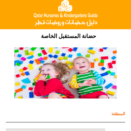
حضانة المستقبل الخاصة
Ninja Slider trial version
:المنطقة