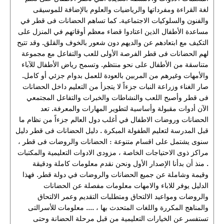
لغة القراءة ومفرداتها والرياضيات والعلوم بالإضافة للموسيقى
والفنون والسلوكيات الاجتماعية. كما تساهم الحضانات فى قطر في
مساعدة الأطفال الذين اعتادوا قضاء معظم أوقاتهم في المنزل على
التكيف مع ابتعادهم عن والديهم دون شعور بالخوف والقلق. وقد تتيح
لهم الحضانات فى قطر الفرصة الأولى للعب والتفاعل مع مجموعة
متناسقة من الأطفال على نحو منتظم. وتسمح رياض الأطفال للآباء
والأمهات وغيرهم من المربين بالعودة للعمل بدوام جزئي أو كامل.
صار الغناء وزراعة النبات جزءاً لا يتجزأ من التعليم داخل الحضانات
فى قطر وأصبح اللعب والنشاطات والخبرات والتفاعل المجتمعي
الآن أدوات مقبولة وأساسية لتطوير المهارات والمعرفة. تعد
الحضانات وروضات الاطفال في أغلب دول العالم جزءاً من نظام ما
قبل المدرسة لتعليم الطفولة المبكرة . دليل الحضانات فى قطر دليل
سنوى يشتمل على اقسام متنوعة : الحضانات والروضات فى قطر ،
مراكز ذوى الاحتياجات الخاصة ، مزودى الادوات التعليمية والمكتبات
. منذ أن بدأنا الإصدار الأول ونحن نقدم معلومات كاملة ودقيقة
وقيمة وشاملة عن جميع الحضانات والروضات في دولة قطر. فهذا
الدليل يوفر للاباء والامهات معلومات مفصلة عن الحضانات
والروضات ومواعيد الالتحاق ومتطلبات التقديم وعمر الالتحاق
والمناهج المكررة واللغات المتحدث بها ، .... معلومات للأسرالتى
تستفسر عن الخيارات التعليمية من قبل مرحلة الحضانة وحتى