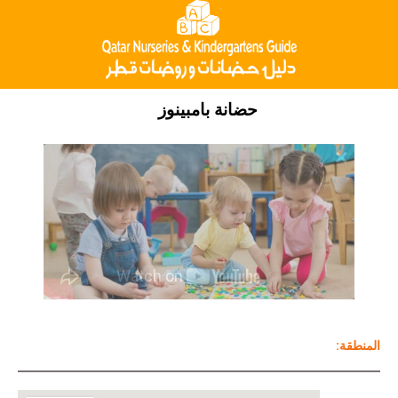
حضانة بامبينوز
Ninja Slider trial version
:المنطقة