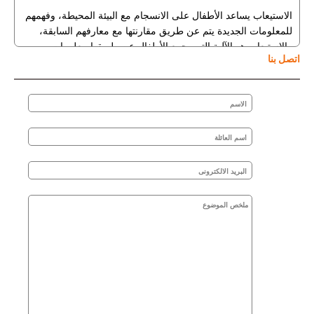
الاستيعاب يساعد الأطفال على الانسجام مع البيئة المحيطة، وفهمهم
للمعلومات الجديدة يتم عن طريق مقارنتها مع معارفهم السابقة،
والاستيعاب هو الآلية التي يجمع الأطفال عن طريقها معلومات
اتصل بنا
جديدة، ويقومون بدمجها مع ما تعلموه في السابق
توسيع مدارك الطفل
الجانب الأكثر أهمية عند تشجيع الأطفال على اكتشاف عالمهم، هو
تعزيز شعورهم بالأمان خصوصاً عندما يبدؤون بإدراك المخاطر من
حولهم، ويتم تعزيز الشعور بالأمان لدى الأطفال من خلال رعاية
الأهل كتوفير الغذاء عند الجوع، أو احتضانهم عندما ينتابهم الخوف
إن شعور الأطفال والرضع بالأمان والراحة يجعلهم أكثر انطلاقاً وثقة
لاكتشاف عالمهم، وبدونه قد يتأخر التطور المعرفي لديه
إختيارك الحضانة المناسبة لطفلك يحتاج العديد من الخطوات الهامة
التى يجب أن تتعرفى عليها من أهمهما كيق تختارى مكان مناسب
لطفلك. من اهم النقاط
المنطقة
يجب أن تكون المنطقة منطقة
سكنية لا يوِجد بها شركات او مصانع للمحافظة على صحة الاطفال
بالاضافة الى يجب ألا تكون منطقة نائية حتىِ تتوفر بها وسائل