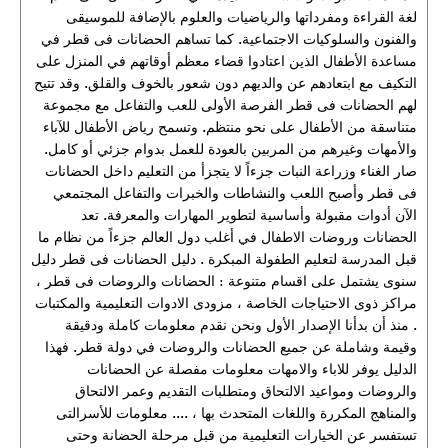
لغة القراءة ومفرداتها والرياضيات والعلوم بالإضافة للموسيقى
والفنون والسلوكيات الاجتماعية. كما تساهم الحضانات فى قطر في
مساعدة الأطفال الذين اعتادوا قضاء معظم أوقاتهم في المنزل على
التكيف مع ابتعادهم عن والديهم دون شعور بالخوف والقلق. وقد تتيح
لهم الحضانات فى قطر الفرصة الأولى للعب والتفاعل مع مجموعة
متناسقة من الأطفال على نحو منتظم. وتسمح رياض الأطفال للآباء
والأمهات وغيرهم من المربين بالعودة للعمل بدوام جزئي أو كامل.
صار الغناء وزراعة النبات جزءاً لا يتجزأ من التعليم داخل الحضانات
فى قطر وأصبح اللعب والنشاطات والخبرات والتفاعل المجتمعي
الآن أدوات مقبولة وأساسية لتطوير المهارات والمعرفة. تعد
الحضانات وروضات الاطفال في أغلب دول العالم جزءاً من نظام ما
قبل المدرسة لتعليم الطفولة المبكرة . دليل الحضانات فى قطر دليل
سنوى يشتمل على اقسام متنوعة : الحضانات والروضات فى قطر ،
مراكز ذوى الاحتياجات الخاصة ، مزودى الادوات التعليمية والمكتبات
. منذ أن بدأنا الإصدار الأول ونحن نقدم معلومات كاملة ودقيقة
وقيمة وشاملة عن جميع الحضانات والروضات في دولة قطر. فهذا
الدليل يوفر للاباء والامهات معلومات مفصلة عن الحضانات
والروضات ومواعيد الالتحاق ومتطلبات التقديم وعمر الالتحاق
والمناهج المكررة واللغات المتحدث بها ، .... معلومات للأسرالتى
تستفسر عن الخيارات التعليمية من قبل مرحلة الحضانة وحتى