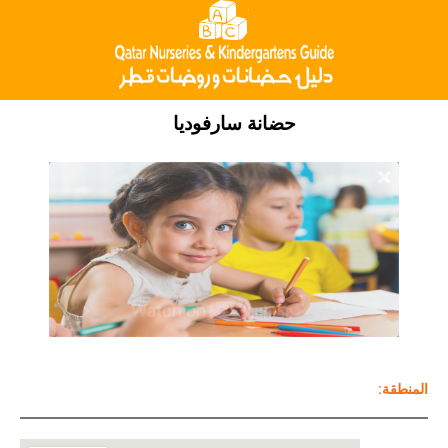
حضانة سارفوديا
Ninja Slider trial version
:المنطقة