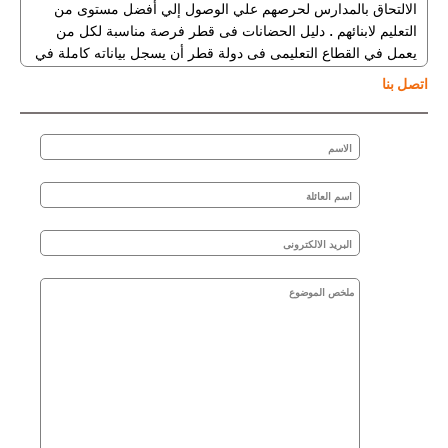
الالتحاق بالمدارس لحرصهم علي الوصول إلي أفضل مستوى من
التعليم لابنائهم . دليل الحضانات فى قطر فرصة مناسبة لكل من
يعمل في القطاع التعليمى فى دولة قطر أن يسجل بياناته كاملة في
القسم المناسب للوصول في نهاية الأمر إلي المواطنين و المقيمين
اتصل بنا
في دولة قطر. الأباء المهتمين بالتعليم عندما يأتون حديثا لدولة قطر
أو ينتقلون من مكان لأخر في قطر سوف يجدون في دليل الحضانات
فى قطر ما يناسبهم وما يحيط بمنطقتهم من دور
الحضانات
والروضات وكل ما يهمهم . وبالإضافة إلي النسخة المطبوعة من دليل
حضانات وروضات قطر . يوجد أيضا
الموقع
حيث يمكن للزائر أن
يحصل على كافة المعلومات المتعلقة بالحضانات والروضات فى
قطر . بالاضافة الى تطبيقات الهاتف الجوال المتوفرة على الاندرويد
والايفون
دليل الحضانات فى قطر ( النسخة المطبوعة +
الموقع الالكترونى
+ تطبيقات الجوال ) دليل شامل للحضانات الحكومية والخاصة فى
دولة قطر باختلاف أنواعها في جميع مناطق قطر. من خلال دليل
الحضانات فى قطر يمكنك العثور على الحضانة فى قطر المناسبة
لأطفالك. تم تصنيف الحضانات في دليل الحضانات فى قطر حسب
المنطقة والمدينة مثل ( الحضانات فى الهلال قطر – الحضانات في
اسباير قطر - الحضانات فى السد قطر – الحضانات فى الوعب قطر
– الحضانات فى الريان قطر – الحضانات فى معيذر قطر – الحضانات